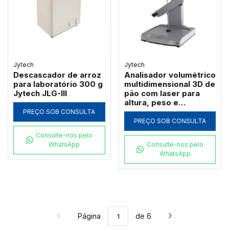
Jytech
Jytech
Descascador de arroz
Analisador volumétrico
para laboratório 300 g
multidimensional 3D de
Jytech JLG-III
pão com laser para
altura, peso e
densidade Jytech PV-X
PREÇO SOB CONSULTA
PREÇO SOB CONSULTA
Consulte-nos pelo
WhatsApp
Consulte-nos pelo
WhatsApp
Página
de 6