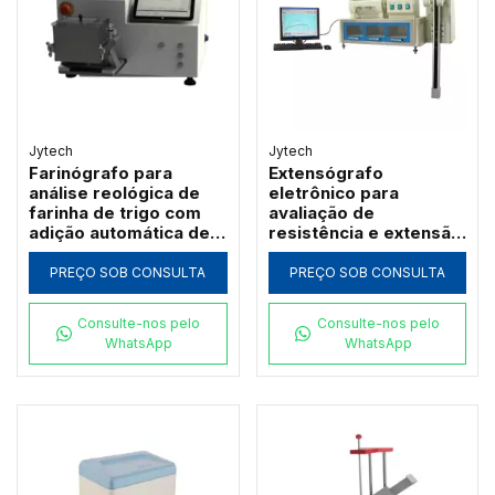
Jytech
Jytech
Farinógrafo para
Extensógrafo
análise reológica de
eletrônico para
farinha de trigo com
avaliação de
adição automática de
resistência e extensão
água Jytech PF-T
da massa de farinha
Jytech JLSD
PREÇO SOB CONSULTA
PREÇO SOB CONSULTA
Consulte-nos pelo
Consulte-nos pelo
WhatsApp
WhatsApp