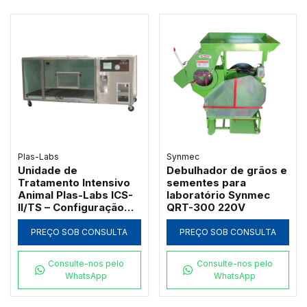
Plas-Labs
Synmec
Unidade de
Debulhador de grãos e
Tratamento Intensivo
sementes para
Animal Plas-Labs ICS-
laboratório Synmec
II/TS – Configuração
QRT-300 220V
Horizontal para
Grandes Portes
PREÇO SOB CONSULTA
PREÇO SOB CONSULTA
Consulte-nos pelo
Consulte-nos pelo
WhatsApp
WhatsApp