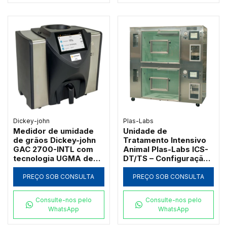
Dickey-john
Plas-Labs
Medidor de umidade
Unidade de
de grãos Dickey-john
Tratamento Intensivo
GAC 2700-INTL com
Animal Plas-Labs ICS-
tecnologia UGMA de
DT/TS – Configuração
149 MHz
Vertical de Alta
Estatura
PREÇO SOB CONSULTA
PREÇO SOB CONSULTA
Consulte-nos pelo
Consulte-nos pelo
WhatsApp
WhatsApp