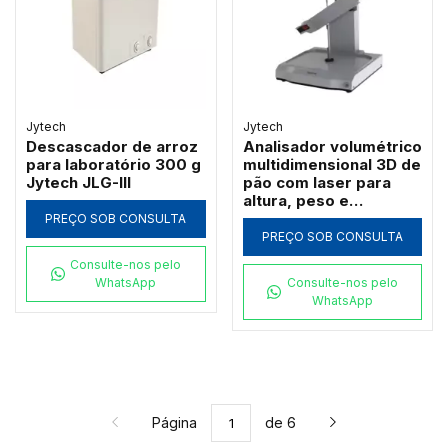
Jytech
Jytech
Descascador de arroz
Analisador volumétrico
para laboratório 300 g
multidimensional 3D de
Jytech JLG-III
pão com laser para
altura, peso e
densidade Jytech PV-X
PREÇO SOB CONSULTA
PREÇO SOB CONSULTA
Consulte-nos pelo
WhatsApp
Consulte-nos pelo
WhatsApp
Página
de 6