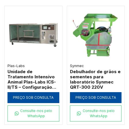
Plas-Labs
Synmec
Unidade de
Debulhador de grãos e
Tratamento Intensivo
sementes para
Animal Plas-Labs ICS-
laboratório Synmec
II/TS – Configuração
QRT-300 220V
Horizontal para
Grandes Portes
PREÇO SOB CONSULTA
PREÇO SOB CONSULTA
Consulte-nos pelo
Consulte-nos pelo
WhatsApp
WhatsApp