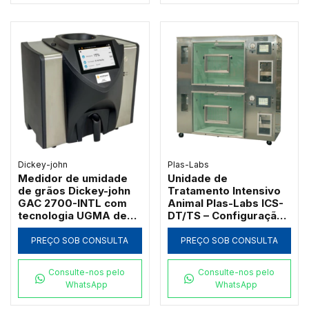
Dickey-john
Plas-Labs
Medidor de umidade
Unidade de
de grãos Dickey-john
Tratamento Intensivo
GAC 2700-INTL com
Animal Plas-Labs ICS-
tecnologia UGMA de
DT/TS – Configuração
149 MHz
Vertical de Alta
Estatura
PREÇO SOB CONSULTA
PREÇO SOB CONSULTA
Consulte-nos pelo
Consulte-nos pelo
WhatsApp
WhatsApp