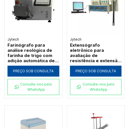
Jytech
Jytech
Farinógrafo para
Extensógrafo
análise reológica de
eletrônico para
farinha de trigo com
avaliação de
adição automática de
resistência e extensão
água Jytech PF-T
da massa de farinha
Jytech JLSD
PREÇO SOB CONSULTA
PREÇO SOB CONSULTA
Consulte-nos pelo
Consulte-nos pelo
WhatsApp
WhatsApp