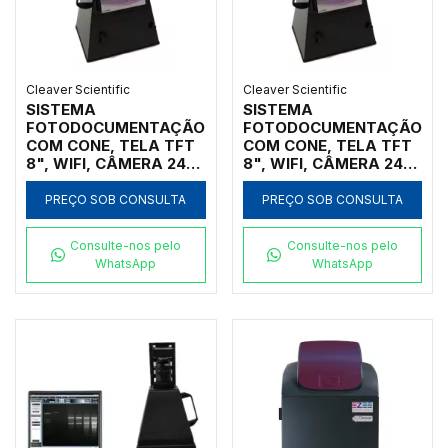
Cleaver Scientific
Cleaver Scientific
SISTEMA
SISTEMA
FOTODOCUMENTAÇÃO
FOTODOCUMENTAÇÃO
COM CONE, TELA TFT
COM CONE, TELA TFT
8", WIFI, CÂMERA 24
8", WIFI, CÂMERA 24
MEGAPIXELS, LUZ
MEGAPIXELS, LUZ
BRANCA 30W,
BRANCA INTERNA
PREÇO SOB CONSULTA
PREÇO SOB CONSULTA
SOFTWARE SEM
30W, SEM
TRANSILUMINADOR
TRANSILUMINADOR
Consulte-nos pelo
Consulte-nos pelo
WhatsApp
WhatsApp