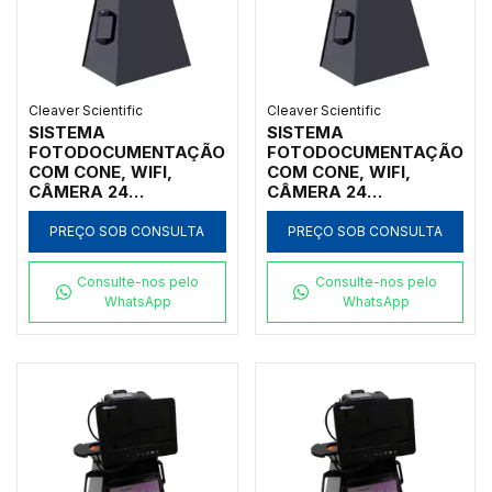
Cleaver Scientific
Cleaver Scientific
SISTEMA
SISTEMA
FOTODOCUMENTAÇÃO
FOTODOCUMENTAÇÃO
COM CONE, WIFI,
COM CONE, WIFI,
CÂMERA 24
CÂMERA 24
MEGAPIXELS, LUZ
MEGAPIXELS, LUZ
BRANCA 30W, SEM
BRANCA 30W, COM
PREÇO SOB CONSULTA
PREÇO SOB CONSULTA
TRANSILUMINADOR
SOFTWARE SEM
TRANSILUMINADOR
Consulte-nos pelo
Consulte-nos pelo
WhatsApp
WhatsApp