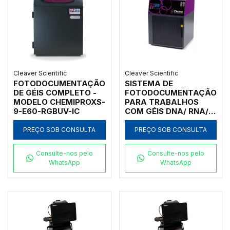
Cleaver Scientific
Cleaver Scientific
FOTODOCUMENTAÇÃO
SISTEMA DE
DE GÉIS COMPLETO -
FOTODOCUMENTAÇÃO
MODELO CHEMIPROXS-
PARA TRABALHOS
9-E60-RGBUV-IC
COM GÉIS DNA/ RNA/
PROTEÍNAS/
AUTORADIOGRAFIA/
PREÇO SOB CONSULTA
PREÇO SOB CONSULTA
COLORIMETRIA/
CONTAGEM DE
Consulte-nos pelo
Consulte-nos pelo
COLÔNIAS,
WhatsApp
WhatsApp
DENSITOMETRIA,
FLUORESCÊNCIA,
IMAGEM DE PLANTAS
GFP, EQUIPADO COM
TRANSILUMINADOR
UV, CONVERSOR LUZ
UV/ BRANCA,