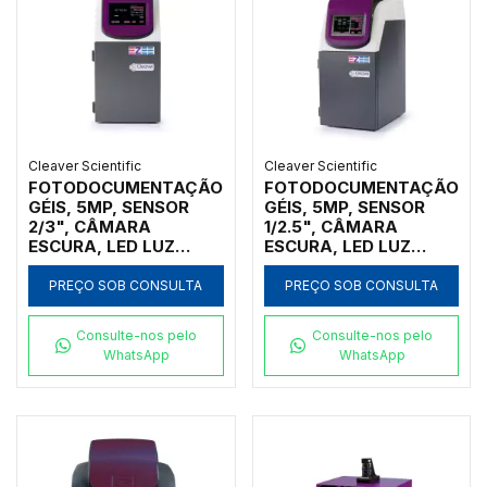
Cleaver Scientific
Cleaver Scientific
FOTODOCUMENTAÇÃO
FOTODOCUMENTAÇÃO
GÉIS, 5MP, SENSOR
GÉIS, 5MP, SENSOR
2/3", CÂMARA
1/2.5", CÂMARA
ESCURA, LED LUZ
ESCURA, LED LUZ
BRANCA,
BRANCA,
TRANSILUMINADOR UV
TRANSILUMINADOR UV
PREÇO SOB CONSULTA
PREÇO SOB CONSULTA
302NM, TOUCH
302NM, TOUCH
SCREEN, SOFTWARES
SCREEN, SOFTWARES
Consulte-nos pelo
Consulte-nos pelo
CAPTURA IMAGEM E
CAPTURA IMAGEM E
WhatsApp
WhatsApp
GENEQUANT
GENEQUANT