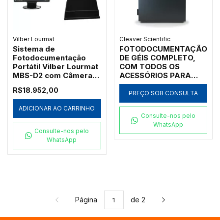
Vilber Lourmat
Cleaver Scientific
Sistema de
FOTODOCUMENTAÇÃO
Fotodocumentação
DE GÉIS COMPLETO,
Portátil Vilber Lourmat
COM TODOS OS
MBS-D2 com Câmera
ACESSÓRIOS PARA
CCD e Software
EXECUTAR DIVERSAS
R$18.952,00
TÉCNICAS - MODELO:
PREÇO SOB CONSULTA
CHEMIPROXS-9-E60-
ADICIONAR AO CARRINHO
RIR-IC
Consulte-nos pelo
WhatsApp
Consulte-nos pelo
WhatsApp
Página
de 2