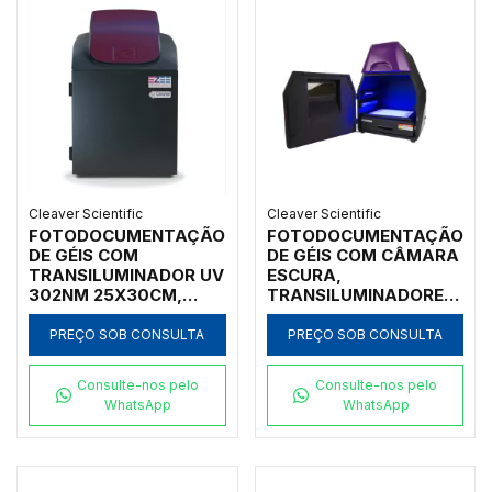
Cleaver Scientific
Cleaver Scientific
FOTODOCUMENTAÇÃO
FOTODOCUMENTAÇÃO
DE GÉIS COM
DE GÉIS COM CÂMARA
TRANSILUMINADOR UV
ESCURA,
302NM 25X30CM,
TRANSILUMINADORES
COM PC/LAPTOP, COM
UV 312NM E LUZ
MÓDULO RGB
BRANCA 21x26CM,
PREÇO SOB CONSULTA
PREÇO SOB CONSULTA
5MP, FILTRO
620/520/560/580NM,
Consulte-nos pelo
Consulte-nos pelo
MÓDULO LUZ AZUL,
WhatsApp
WhatsApp
SOFTWARE