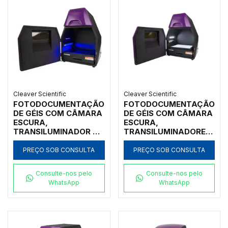
Cleaver Scientific
Cleaver Scientific
FOTODOCUMENTAÇÃO
FOTODOCUMENTAÇÃO
DE GÉIS COM CÂMARA
DE GÉIS COM CÂMARA
ESCURA,
ESCURA,
TRANSILUMINADOR UV
TRANSILUMINADORES
312NM, 5MP, FILTRO
UV 312NM 21X26CM E
620/520/560/580NM,
LUZ BRANCA, CÂMERA
PREÇO SOB CONSULTA
PREÇO SOB CONSULTA
MÓDULO LUZ AZUL,
5MP, FILTRO 620NM,
SOFTWARE
SOFTWARE
Consulte-nos pelo
Consulte-nos pelo
WhatsApp
WhatsApp