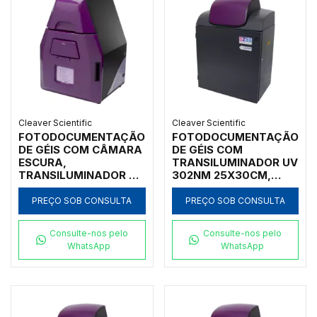
Cleaver Scientific
Cleaver Scientific
FOTODOCUMENTAÇÃO
FOTODOCUMENTAÇÃO
DE GÉIS COM CÂMARA
DE GÉIS COM
ESCURA,
TRANSILUMINADOR UV
TRANSILUMINADOR UV
302NM 25X30CM,
312NM 21X26CM,
NECESSITA
CÂMERA 5MP, FILTRO
PC/LAPTOP, COM
PREÇO SOB CONSULTA
PREÇO SOB CONSULTA
620NM, SOFTWARE
MÓDULO RGB
PARA CAPTURA E
Consulte-nos pelo
Consulte-nos pelo
ANÁLISE DE IMAGENS
WhatsApp
WhatsApp