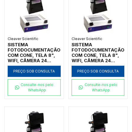
CONVERSOR LUZ UV/
AZUL, LUZ BRANCA
INTERNA, CÂMARA
ESCURA, CÂMERA 5
MEGAPIXELS,
SOFTWARE (S) PARA
AQUISIÇÃO E ANÁLISE
DE IMAGENS MODELO
Cleaver Scientific
Cleaver Scientific
GELLITE-PROSAFE E-
SISTEMA
SISTEMA
60
FOTODOCUMENTAÇÃO
FOTODOCUMENTAÇÃO
COM CONE, TELA 8",
COM CONE, TELA 8",
WIFI, CÂMERA 24
WIFI, CÂMERA 24
MEGAPIXELS, LUZ
MEGAPIXELS, LUZ
BRANCA 30W,
BRANCA 30W,
PREÇO SOB CONSULTA
PREÇO SOB CONSULTA
SOFTWARE,
SOFTWARE,
TRANSILUMINADOR
TRANSILUMINADOR
Consulte-nos pelo
Consulte-nos pelo
365NM
254NM
WhatsApp
WhatsApp