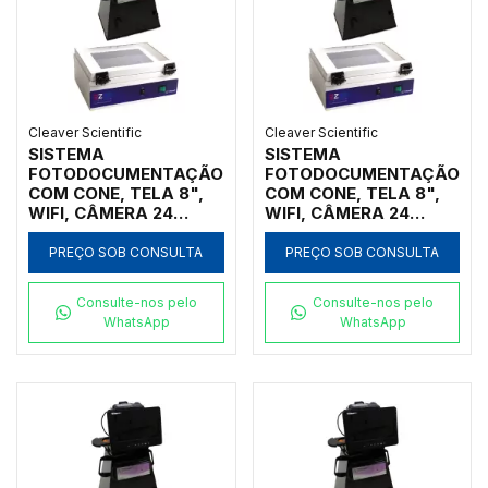
Cleaver Scientific
Cleaver Scientific
SISTEMA
SISTEMA
FOTODOCUMENTAÇÃO
FOTODOCUMENTAÇÃO
COM CONE, TELA 8",
COM CONE, TELA 8",
WIFI, CÂMERA 24
WIFI, CÂMERA 24
MEGAPIXELS, LUZ
MEGAPIXELS, LUZ
BRANCA 30W, SFTWR,
BRANCA 30W, SFTWR,
PREÇO SOB CONSULTA
PREÇO SOB CONSULTA
TRANSILUMINADOR
TRANSILUMINADOR
312/365NM
254/365NM
Consulte-nos pelo
Consulte-nos pelo
WhatsApp
WhatsApp