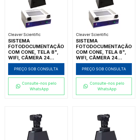
Cleaver Scientific
Cleaver Scientific
SISTEMA
SISTEMA
FOTODOCUMENTAÇÃO
FOTODOCUMENTAÇÃO
COM CONE, TELA 8",
COM CONE, TELA 8",
WIFI, CÂMERA 24
WIFI, CÂMERA 24
MEGAPIXELS, LUZ
MEGAPIXELS, LUZ
BRANCA 30W, SFTWR,
BRANCA 30W,
PREÇO SOB CONSULTA
PREÇO SOB CONSULTA
TRANSILUMINADOR
SOFTWARE,
254/312NM
TRANSILUMINADOR
Consulte-nos pelo
Consulte-nos pelo
312NM
WhatsApp
WhatsApp