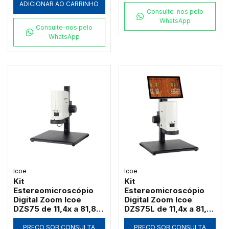
ADICIONAR AO CARRINHO
Consulte-nos pelo
WhatsApp
Consulte-nos pelo
WhatsApp
Icoe
Icoe
Kit
Kit
Estereomicroscópio
Estereomicroscópio
Digital Zoom Icoe
Digital Zoom Icoe
DZS75 de 11,4x a 81,8x
DZS75L de 11,4x a 81,8x
Câmera 4MP Anel LED
Tela Touch 10" 4MP
HDMI Wi-Fi (Sem Tela)
Anel LED HDMI Wi-Fi
PREÇO SOB CONSULTA
PREÇO SOB CONSULTA