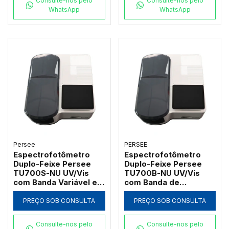
Consulte-nos pelo
Consulte-nos pelo
WhatsApp
WhatsApp
Persee
PERSEE
Espectrofotômetro
Espectrofotômetro
Duplo-Feixe Persee
Duplo-Feixe Persee
TU700S-NU UV/Vis
TU700B-NU UV/Vis
com Banda Variável e
com Banda de
Software UVWin (190 a
Passagem 2nm e
1100nm)
Software UVWin (190 a
PREÇO SOB CONSULTA
PREÇO SOB CONSULTA
1100nm)
Consulte-nos pelo
Consulte-nos pelo