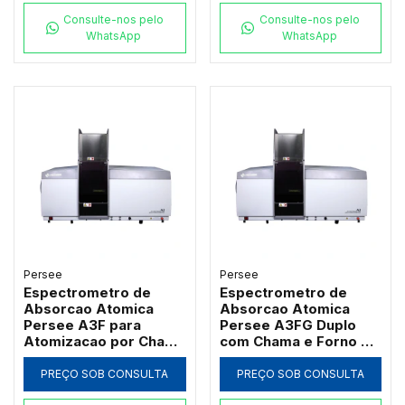
Consulte-nos pelo
Consulte-nos pelo
WhatsApp
WhatsApp
Persee
Persee
Espectrometro de
Espectrometro de
Absorcao Atomica
Absorcao Atomica
Persee A3F para
Persee A3FG Duplo
Atomizacao por Chama
com Chama e Forno de
com Queimador de
Grafite Transversal
Titanio
PREÇO SOB CONSULTA
PREÇO SOB CONSULTA