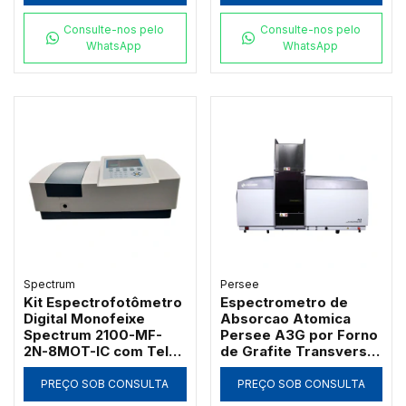
Software PC
Consulte-nos pelo
Consulte-nos pelo
WhatsApp
WhatsApp
Spectrum
Persee
Kit Espectrofotômetro
Espectrometro de
Digital Monofeixe
Absorcao Atomica
Spectrum 2100-MF-
Persee A3G por Forno
2N-8MOT-IC com Tela
de Grafite Transversal
de 7" Banda 2nm 21
com Correcao D2 e SR
CFR e Carrossel 8
PREÇO SOB CONSULTA
PREÇO SOB CONSULTA
Posições