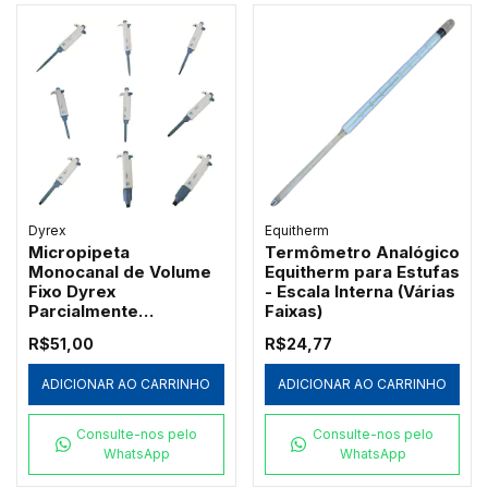
Dyrex
Equitherm
Micropipeta
Termômetro Analógico
Monocanal de Volume
Equitherm para Estufas
Fixo Dyrex
- Escala Interna (Várias
Parcialmente
Faixas)
Autoclavável
R$51,00
R$24,77
ADICIONAR AO CARRINHO
ADICIONAR AO CARRINHO
Consulte-nos pelo
Consulte-nos pelo
WhatsApp
WhatsApp