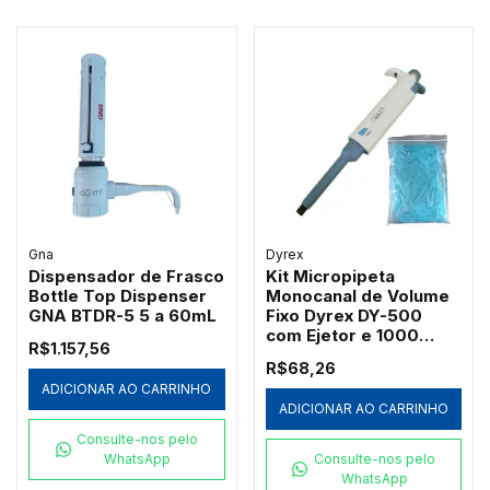
Gna
Dyrex
Dispensador de Frasco
Kit Micropipeta
Bottle Top Dispenser
Monocanal de Volume
GNA BTDR-5 5 a 60mL
Fixo Dyrex DY-500
com Ejetor e 1000
R$1.157,56
Ponteiras Azuis
R$68,26
Redplast 500µL
ADICIONAR AO CARRINHO
ADICIONAR AO CARRINHO
Consulte-nos pelo
WhatsApp
Consulte-nos pelo
WhatsApp