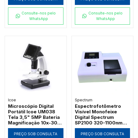
Consulte-nos pelo
Consulte-nos pelo
WhatsApp
WhatsApp
Icoe
Spectrum
Microscópio Digital
Espectrofotômetro
Portátil Icoe UM038
Visível Monofeixe
Tela 3,5" 5MP Bateria
Digital Spectrum
Magnificação 10x-300x
SP2100 320-1100nm
e Iluminação LED
com Suporte 4
Cubetas de 50mm e
PREÇO SOB CONSULTA
PREÇO SOB CONSULTA