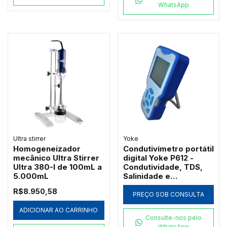
WhatsApp
Ultra stirrer
Yoke
Homogeneizador
Condutivímetro portátil
mecânico Ultra Stirrer
digital Yoke P612 -
Ultra 380-I de 100mL a
Condutividade, TDS,
5.000mL
Salinidade e
Resistividade
R$8.950,58
PREÇO SOB CONSULTA
ADICIONAR AO CARRINHO
Consulte-nos pelo
WhatsApp