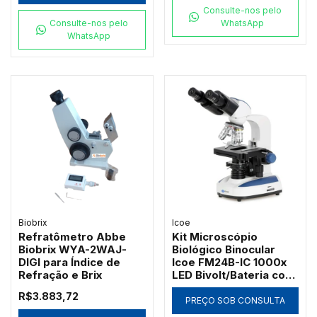
Consulte-nos pelo
Consulte-nos pelo
WhatsApp
WhatsApp
Biobrix
Icoe
Refratômetro Abbe
Kit Microscópio
Biobrix WYA-2WAJ-
Biológico Binocular
DIGI para Índice de
Icoe FM24B-IC 1000x
Refração e Brix
LED Bivolt/Bateria com
Ótica Acromática
R$3.883,72
PREÇO SOB CONSULTA