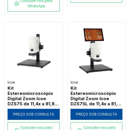
Consulte-nos pelo
WhatsApp
Icoe
Icoe
Kit
Kit
Estereomicroscópio
Estereomicroscópio
Digital Zoom Icoe
Digital Zoom Icoe
DZS75 de 11,4x a 81,8x
DZS75L de 11,4x a 81,8x
Câmera 4MP Anel LED
Tela Touch 10" 4MP
HDMI Wi-Fi (Sem Tela)
Anel LED HDMI Wi-Fi
PREÇO SOB CONSULTA
PREÇO SOB CONSULTA
Consulte-nos pelo
Consulte-nos pelo