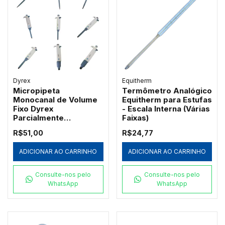
Dyrex
Equitherm
Micropipeta
Termômetro Analógico
Monocanal de Volume
Equitherm para Estufas
Fixo Dyrex
- Escala Interna (Várias
Parcialmente
Faixas)
Autoclavável
R$51,00
R$24,77
ADICIONAR AO CARRINHO
ADICIONAR AO CARRINHO
Consulte-nos pelo
Consulte-nos pelo
WhatsApp
WhatsApp