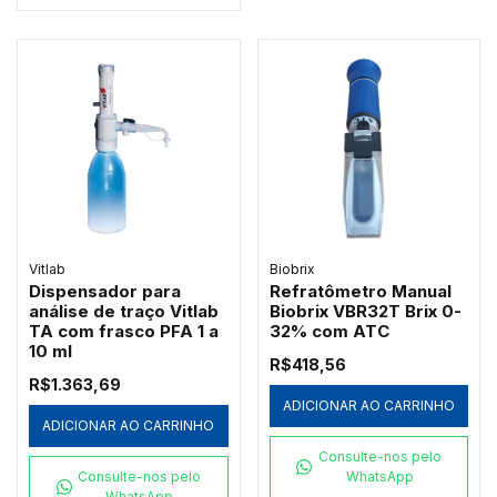
Vitlab
Biobrix
Dispensador para
Refratômetro Manual
análise de traço Vitlab
Biobrix VBR32T Brix 0-
TA com frasco PFA 1 a
32% com ATC
10 ml
R$418,56
R$1.363,69
ADICIONAR AO CARRINHO
ADICIONAR AO CARRINHO
Consulte-nos pelo
Consulte-nos pelo
WhatsApp
WhatsApp