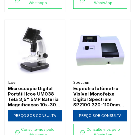
WhatsApp
WhatsApp
Icoe
Spectrum
Microscópio Digital
Espectrofotômetro
Portátil Icoe UM038
Visível Monofeixe
Tela 3,5" 5MP Bateria
Digital Spectrum
Magnificação 10x-300x
SP2100 320-1100nm
e Iluminação LED
com Suporte 4
Cubetas de 50mm e
PREÇO SOB CONSULTA
PREÇO SOB CONSULTA
Software PC
Consulte-nos pelo
Consulte-nos pelo
WhatsApp
WhatsApp