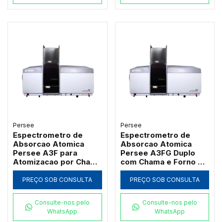
Persee
Persee
Espectrometro de
Espectrometro de
Absorcao Atomica
Absorcao Atomica
Persee A3F para
Persee A3FG Duplo
Atomizacao por Chama
com Chama e Forno de
com Queimador de
Grafite Transversal
Titanio
PREÇO SOB CONSULTA
PREÇO SOB CONSULTA
Consulte-nos pelo
Consulte-nos pelo
WhatsApp
WhatsApp