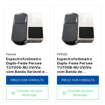
Persee
PERSEE
Espectrofotômetro
Espectrofotômetro
Duplo-Feixe Persee
Duplo-Feixe Persee
TU700S-NU UV/Vis
TU700B-NU UV/Vis
com Banda Variável e
com Banda de
Software UVWin (190 a
Passagem 2nm e
1100nm)
Software UVWin (190 a
PREÇO SOB CONSULTA
PREÇO SOB CONSULTA
1100nm)
Consulte-nos pelo
Consulte-nos pelo
WhatsApp
WhatsApp