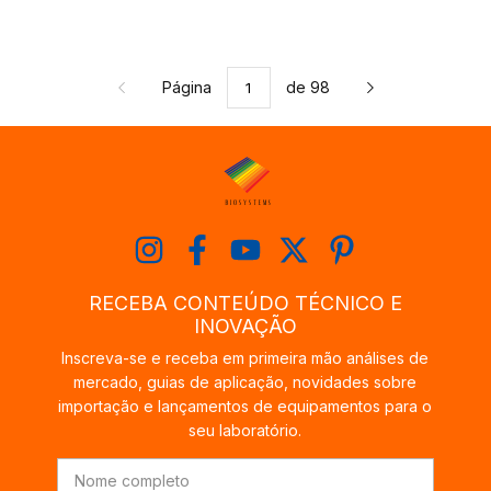
Página
de 98
RECEBA CONTEÚDO TÉCNICO E
INOVAÇÃO
Inscreva-se e receba em primeira mão análises de
mercado, guias de aplicação, novidades sobre
importação e lançamentos de equipamentos para o
seu laboratório.