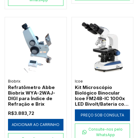
Biobrix
Icoe
Refratômetro Abbe
Kit Microscópio
Biobrix WYA-2WAJ-
Biológico Binocular
DIGI para Índice de
Icoe FM24B-IC 1000x
Refração e Brix
LED Bivolt/Bateria com
Ótica Acromática
R$3.883,72
PREÇO SOB CONSULTA
ADICIONAR AO CARRINHO
Consulte-nos pelo
WhatsApp