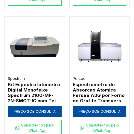
Spectrum
Persee
Kit Espectrofotômetro
Espectrometro de
Digital Monofeixe
Absorcao Atomica
Spectrum 2100-MF-
Persee A3G por Forno
2N-8MOT-IC com Tela
de Grafite Transversal
de 7" Banda 2nm 21
com Correcao D2 e SR
CFR e Carrossel 8
PREÇO SOB CONSULTA
PREÇO SOB CONSULTA
Posições
Consulte-nos pelo
Consulte-nos pelo
WhatsApp
WhatsApp