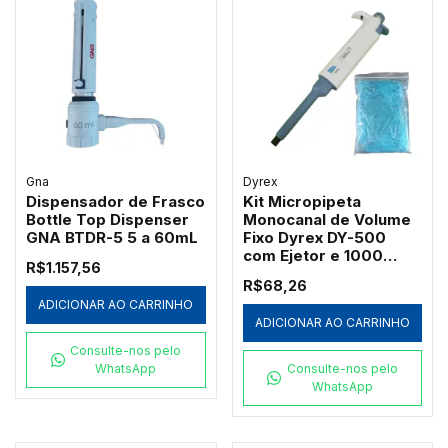
Gna
Dyrex
Dispensador de Frasco
Kit Micropipeta
Bottle Top Dispenser
Monocanal de Volume
GNA BTDR-5 5 a 60mL
Fixo Dyrex DY-500
com Ejetor e 1000
R$1.157,56
Ponteiras Azuis
R$68,26
Redplast 500µL
ADICIONAR AO CARRINHO
ADICIONAR AO CARRINHO
Consulte-nos pelo
WhatsApp
Consulte-nos pelo
WhatsApp