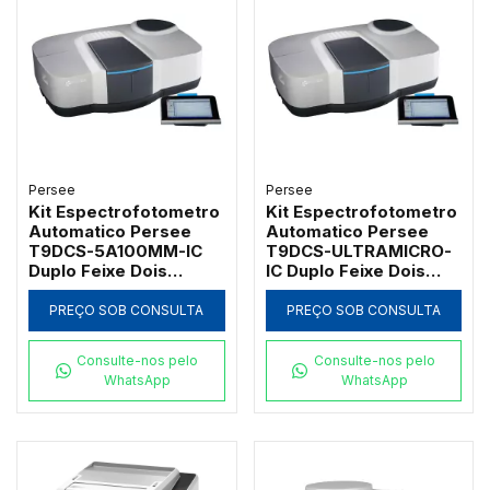
Persee
Persee
Kit Espectrofotometro
Kit Espectrofotometro
Automatico Persee
Automatico Persee
T9DCS-5A100MM-IC
T9DCS-ULTRAMICRO-
Duplo Feixe Dois
IC Duplo Feixe Dois
Monocromadores com
Monocromadores com
Suportes para Cubetas
Suporte para 2
PREÇO SOB CONSULTA
PREÇO SOB CONSULTA
de 5mm a 100mm
Ultramicro Cubetas
Consulte-nos pelo
Consulte-nos pelo
WhatsApp
WhatsApp