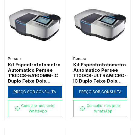
Persee
Persee
Kit Espectrofotometro
Kit Espectrofotometro
Automatico Persee
Automatico Persee
T10DCS-5A100MM-IC
T10DCS-ULTRAMICRO-
Duplo Feixe Dois
IC Duplo Feixe Dois
Monocromadores com
Monocromadores com
Suportes para Cubetas
Suporte para 2
PREÇO SOB CONSULTA
PREÇO SOB CONSULTA
de 5mm a 100mm
Ultramicro Cubetas
Consulte-nos pelo
Consulte-nos pelo
WhatsApp
WhatsApp