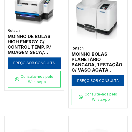
Retsch
MOINHO DE BOLAS
HIGH ENERGY C/
CONTROL TEMP. P/
Retsch
MOAGEM SECA/
MOINHO BOLAS
ÚMIDA/CRIOGÊNICA,
PLANETÁRIO
30HZ - MM 500
PREÇO SOB CONSULTA
BANCADA, 1 ESTAÇÃO
CONTROL
C/ VASO ÁGATA
125ML, INICIAL
Consulte-nos pelo
<100MM, FINAL <1UM
PREÇO SOB CONSULTA
WhatsApp
Consulte-nos pelo
WhatsApp