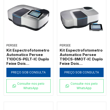
PERSEE
PERSEE
Kit Espectrofotometro
Kit Espectrofotometro
Automatico Persee
Automatico Persee
T10DCS-PELT-IC Duplo
T9DCS-8MOT-IC Duplo
Feixe Dois
Feixe Dois
Monocromadores com
Monocromadores com
Controle de
Suporte Motorizado
PREÇO SOB CONSULTA
PREÇO SOB CONSULTA
Temperatura Peltier
para 8 Cubetas de
10mm
Consulte-nos pelo
Consulte-nos pelo
WhatsApp
WhatsApp