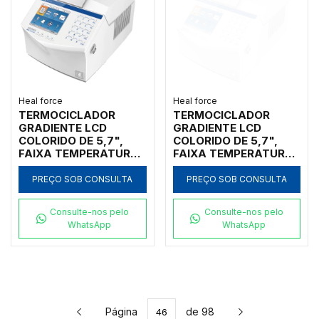
Heal force
Heal force
TERMOCICLADOR
TERMOCICLADOR
GRADIENTE LCD
GRADIENTE LCD
COLORIDO DE 5,7",
COLORIDO DE 5,7",
FAIXA TEMPERATURA
FAIXA TEMPERATURA
0°-99.9°C RAMPA
0°-99.9°C RAMPA
AQUECIMENTO:
AQUECIMENTO:
PREÇO SOB CONSULTA
PREÇO SOB CONSULTA
4,5°C/S E
4,5°C/S E
RESFRIAMENTO: 4°C/S
RESFRIAMENTO: 4°C/S
Consulte-nos pelo
Consulte-nos pelo
COM 1 BLOCO 96 X
COM 1 BLOCO 54 X
WhatsApp
WhatsApp
0,2ML
0,5ML
Página
de 98