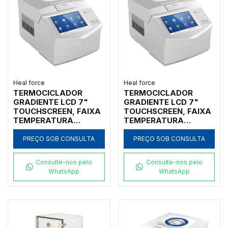
Heal force
Heal force
TERMOCICLADOR
TERMOCICLADOR
GRADIENTE LCD 7"
GRADIENTE LCD 7"
TOUCHSCREEN, FAIXA
TOUCHSCREEN, FAIXA
TEMPERATURA
TEMPERATURA
0°-99.9°C RAMPA
0°-99.9°C RAMPA
AQUECIMENTO: 5°C/S
AQUECIMENTO: 5°C/S
PREÇO SOB CONSULTA
PREÇO SOB CONSULTA
E RESFRIAMENTO:
E RESFRIAMENTO:
5°C/S COM 1 BLOCO 96
5°C/S COM 1 BLOCO 54
Consulte-nos pelo
Consulte-nos pelo
X 0,2ML
X 0,5ML
WhatsApp
WhatsApp