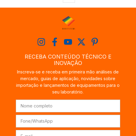
RECEBA CONTEÚDO TÉCNICO E
INOVAÇÃO
Inscreva-se e receba em primeira mão análises de
mercado, guias de aplicação, novidades sobre
importação e lançamentos de equipamentos para o
seu laboratório.