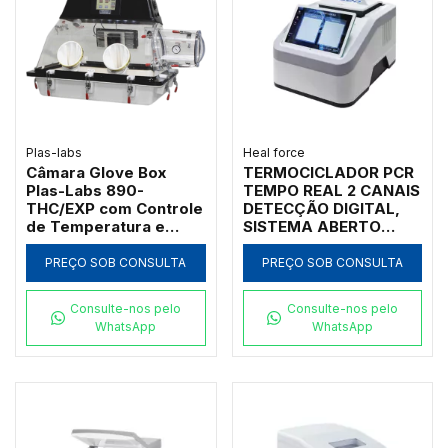
Plas-labs
Heal force
Câmara Glove Box
TERMOCICLADOR PCR
Plas-Labs 890-
TEMPO REAL 2 CANAIS
THC/EXP com Controle
DETECÇÃO DIGITAL,
de Temperatura e
SISTEMA ABERTO
Umidade para 1
EQUIPADO COM 1
Operador
BLOCO COM 32 POÇOS
PREÇO SOB CONSULTA
PREÇO SOB CONSULTA
DE 0,2 ML, SAÍDA
LAN/WiFi E SOFTWARE
Consulte-nos pelo
Consulte-nos pelo
- X320
WhatsApp
WhatsApp