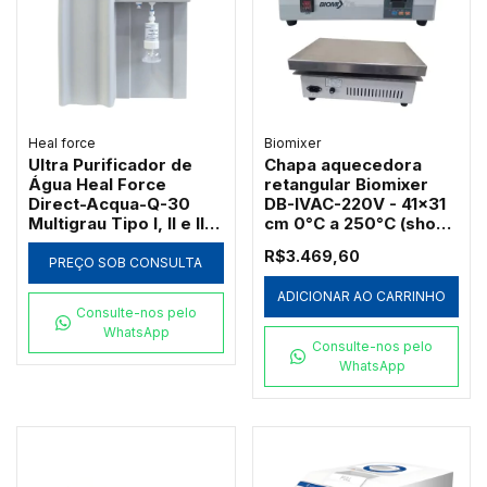
Heal force
Biomixer
Ultra Purificador de
Chapa aquecedora
Água Heal Force
retangular Biomixer
Direct-Acqua-Q-30
DB-IVAC-220V - 41x31
Multigrau Tipo I, II e III
cm 0°C a 250°C (show-
30L/h
room)
R$3.469,60
PREÇO SOB CONSULTA
ADICIONAR AO CARRINHO
Consulte-nos pelo
WhatsApp
Consulte-nos pelo
WhatsApp