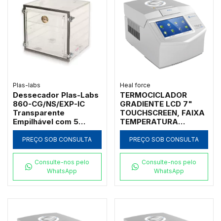
Plas-labs
Heal force
Dessecador Plas-Labs
TERMOCICLADOR
860-CG/NS/EXP-IC
GRADIENTE LCD 7"
Transparente
TOUCHSCREEN, FAIXA
Empilhável com 5
TEMPERATURA
Prateleiras e
0°-99.9°C RAMPA
Higrômetro
AQUECIMENTO: 5°C/S
PREÇO SOB CONSULTA
PREÇO SOB CONSULTA
E RESFRIAMENTO:
5°C/S COM 1 BLOCO
Consulte-nos pelo
Consulte-nos pelo
PARA 384 POÇOS
WhatsApp
WhatsApp