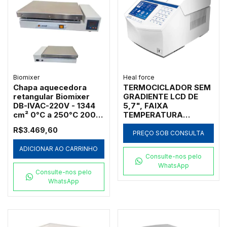
Biomixer
Heal force
Chapa aquecedora
TERMOCICLADOR SEM
retangular Biomixer
GRADIENTE LCD DE
DB-IVAC-220V - 1344
5,7", FAIXA
cm² 0°C a 250°C 2000
TEMPERATURA
W
0°-100°C RAMPA
R$3.469,60
AQUECIMENTO: 4°C/S E
PREÇO SOB CONSULTA
RESFRIAMENTO:
ADICIONAR AO CARRINHO
3,5°C/S COM 1 BLOCO
Consulte-nos pelo
96X0,2ML + 77X0,5ML
WhatsApp
Consulte-nos pelo
WhatsApp