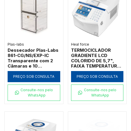
Plas-labs
Heal force
Dessecador Plas-Labs
TERMOCICLADOR
861-CG/NS/EXP-IC
GRADIENTE LCD
Transparente com 2
COLORIDO DE 5,7",
Câmaras e 10
FAIXA TEMPERATURA
Prateleiras
0°-99.9°C RAMPA
AQUECIMENTO:
PREÇO SOB CONSULTA
PREÇO SOB CONSULTA
4,5°C/S E
RESFRIAMENTO: 4°C/S
Consulte-nos pelo
Consulte-nos pelo
COM 1 BLOCO 384
WhatsApp
WhatsApp
POÇOS