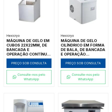
Hexicryo
Hexicryo
MÁQUINA DE GELO EM
MÁQUINA DE GELO
CUBOS 22X22MM, DE
CILÍNDRICO EM FORMA
BANCADA E
DE BALA, DE BANCADA
OPERAÇÃO CONTÍNUA,
E OPERAÇÃO
CAPACIDADE PARA
CONTÍNUA,
PRODUZIR ATÉ
CAPACIDADE PARA
PREÇO SOB CONSULTA
PREÇO SOB CONSULTA
22KG/DIA, COM
PRODUZIR ATÉ
DEPÓSITO 2KG, 220V
15KG/DIA, COM
Consulte-nos pelo
Consulte-nos pelo
DEPÓSITO 2KG, 220V
WhatsApp
WhatsApp