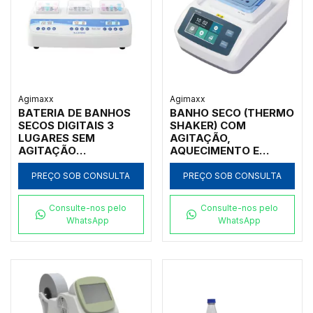
Agimaxx
Agimaxx
BATERIA DE BANHOS
BANHO SECO (THERMO
SECOS DIGITAIS 3
SHAKER) COM
LUGARES SEM
AGITAÇÃO,
AGITAÇÃO
AQUECIMENTO E
AQUEC/RESFR
RESFRIAMENTO
0~99,9°C, CTL TEMP
0~105°C, 220V (SEM
PREÇO SOB CONSULTA
PREÇO SOB CONSULTA
INDIVIDUAL COM
BLOCOS)
TIMER
Consulte-nos pelo
Consulte-nos pelo
WhatsApp
WhatsApp